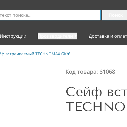
Поиск
Инструкции
Производители
Доставка и опла
йф встраиваемый TECHNOMAX GK/6
Код товара:
81068
Сейф вс
TECHNO