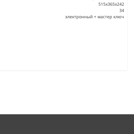
515x365x242
34
В
электронный + мастер ключ