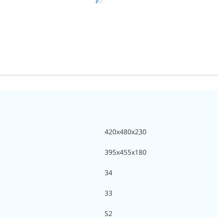
420x480x230
395x455x180
34
33
S2