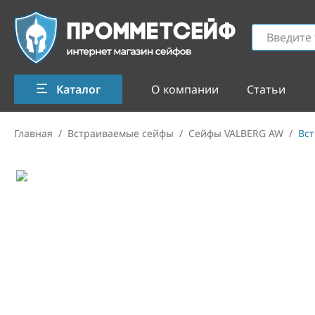
Каталог
О компании
Статьи
Главная
/
Встраиваемые сейфы
/
Сейфы VALBERG AW
/
Вст