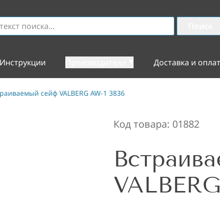
Поиск
Инструкции
Производители
Доставка и опла
раиваемый сейф VALBERG AW-1 3836
Код товара:
01882
Встраив
VALBERG