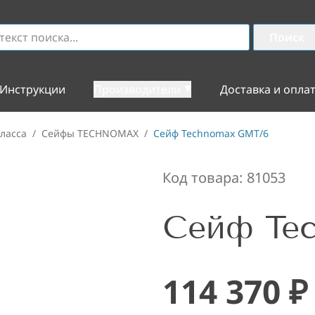
Поиск
Инструкции
Производители
Доставка и опла
ласса
/
Сейфы TECHNOMAX
/
Сейф Technomax GMT/6
Код товара:
81053
Сейф Te
114 370
₽