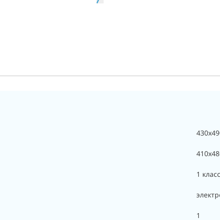
430x49
410х48
1 клас
элект
1