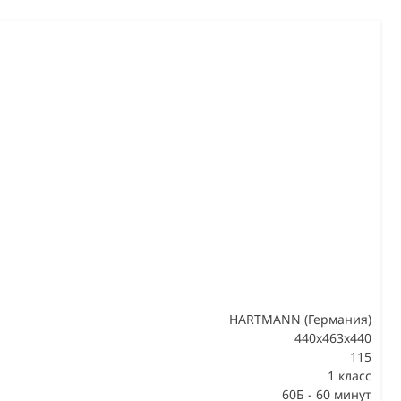
HARTMANN (Германия)
440x463x440
115
В
1 класс
60Б - 60 минут