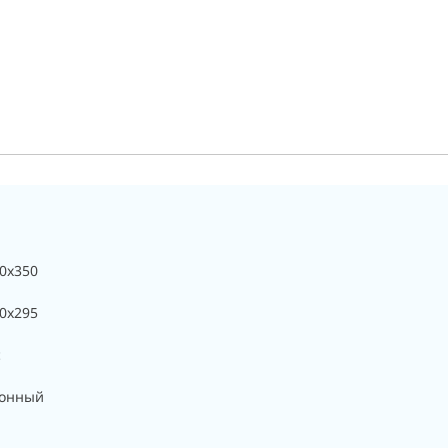
0x350
0х295
с
ронный