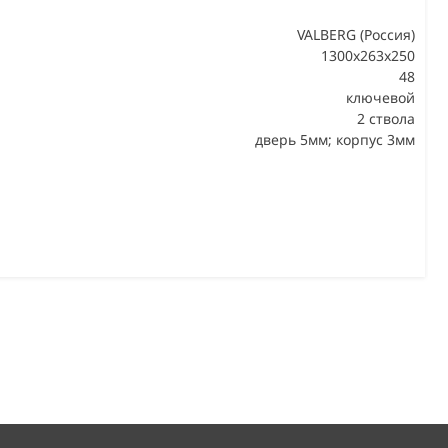
VALBERG (Россия)
1300x263x250
48
В
ключевой
2 ствола
дверь 5мм; корпус 3мм