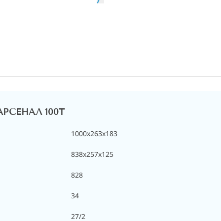
 АРСЕНАЛ 100Т
1000x263x183
838x257x125
828
34
27/2