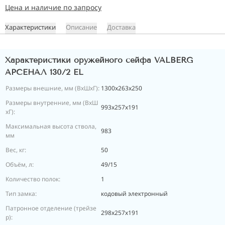
Цена и наличие по запросу
Характеристики
Описание
Доставка
Характеристики оружейного сейфа VALBERG
АРСЕНАЛ 130/2 EL
Размеры внешние, мм (ВхШхГ):
1300x263x250
Размеры внутренние, мм (ВхШ
993x257x191
хГ):
Максимальная высота ствола,
983
мм
Вес, кг:
50
Объём, л:
49/15
Количество полок:
1
Тип замка:
кодовый электронный
Патронное отделение (трейзе
298х257х191
р):