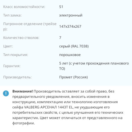
Класс взломостойкости:
S1
Тип замка:
электронный
Патронное отделение (трейзе
147х374х267
р):
Количество стволов:
7
Цвет:
серый (RAL 7038)
Тип покрытия:
порошковое
5 лет (с учетом прохождения планового
Гарантия:
ТО)
Производитель:
Промет (Россия)
Внимание!
Производитель оставляет за собой право, без
предварительного уведомления, вносить изменения в
конструкцию, комплектацию или технологию изготовления
сейфа VALBERG АРСЕНАЛ 1443Т EL, не ухудшающие его
потребительских свойств, с целью улучшения его технических
характеристик. Цвет может отличаться от представленного на
фотографии.