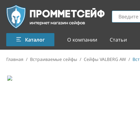
Каталог
О компании
Статьи
Главная
/
Встраиваемые сейфы
/
Сейфы VALBERG AW
/
Вст