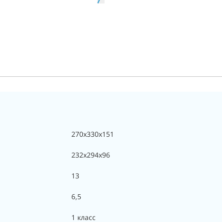
270x330x151
232x294x96
13
6,5
1 класс