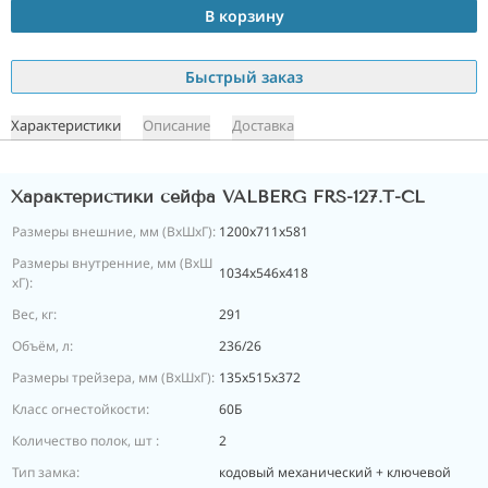
В корзину
Быстрый заказ
Характеристики
Описание
Доставка
Характеристики сейфа VALBERG FRS-127.T-CL
Размеры внешние, мм (ВхШхГ):
1200x711x581
Размеры внутренние, мм (ВхШ
1034x546x418
хГ):
Вес, кг:
291
Объём, л:
236/26
Размеры трейзера, мм (ВхШхГ):
135х515х372
Класс огнестойкости:
60Б
Количество полок, шт :
2
Тип замка:
кодовый механический + ключевой