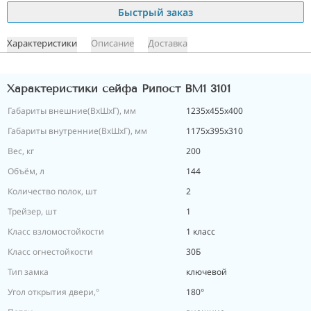
Быстрый заказ
Характеристики
Описание
Доставка
Характеристики сейфа Рипост ВМ1 3101
Габариты внешние(ВхШхГ), мм
1235х455х400
Габариты внутренние(ВхШхГ), мм
1175х395х310
Вес, кг
200
Объём, л
144
Количество полок, шт
2
Трейзер, шт
1
Класс взломостойкости
1 класс
Класс огнестойкости
30Б
Тип замка
ключевой
Угол открытия двери,°
180°