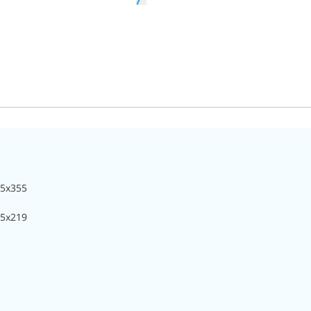
05x355
5x219