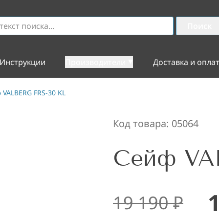
Поиск
Инструкции
Производители
Доставка и опла
 VALBERG FRS-30 KL
Код товара:
05064
Сейф VA
19 190
₽