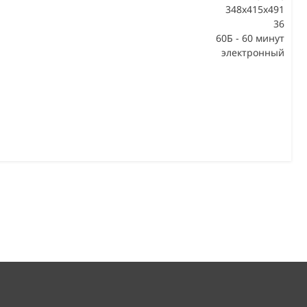
348x415x491
36
В
60Б - 60 минут
электронный