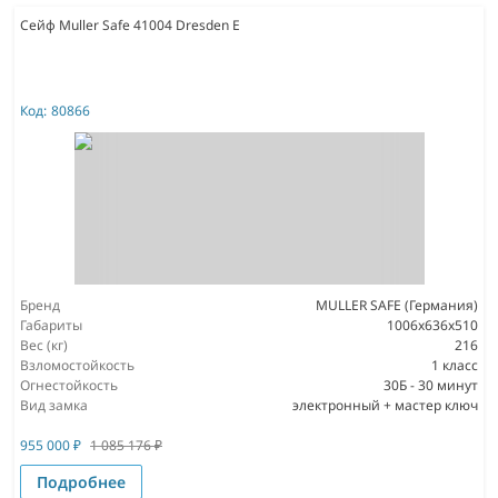
Сейф Muller Safe 41004 Dresden E
Код:
80866
Бренд
MULLER SAFE (Германия)
Габариты
1006x636x510
Вес (кг)
216
Взломостойкость
1 класс
Огнестойкость
30Б - 30 минут
Вид замка
электронный + мастер ключ
955 000
₽
1 085 176
₽
Подробнее