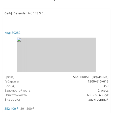
Сейф Defender Pro 143 S EL
Код:
80282
Бренд
STAHLKRAFT (Германия)
Габариты
1200x610x615
Вес (кг)
350
Взломостойкость
2 класс
Огнестойкость
60Б - 60 минут
Вид замка
электронный
352 400
₽
391 500
₽