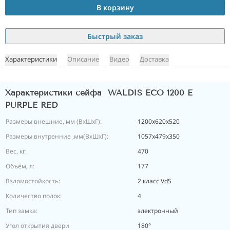
В корзину
Быстрый заказ
Характеристики
Описание
Видео
Доставка
Характеристики сейфа WALDIS ECO 1200 E
PURPLE RED
Размеры внешние, мм (ВхШхГ):
1200х620х520
Размеры внутренние ,мм(ВхШхГ):
1057х479х350
Вес, кг:
470
Объём, л:
177
Взломостойкость:
2 класс VdS
Количество полок:
4
Тип замка:
электронный
Угол открытия двери
180°