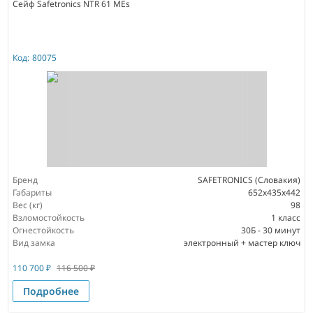
Сейф Safetronics NTR 61 MEs
Код:
80075
Бренд
SAFETRONICS (Словакия)
Габариты
652x435x442
Вес (кг)
98
Взломостойкость
1 класс
Огнестойкость
30Б - 30 минут
Вид замка
электронный + мастер ключ
110 700
₽
116 500
₽
Подробнее