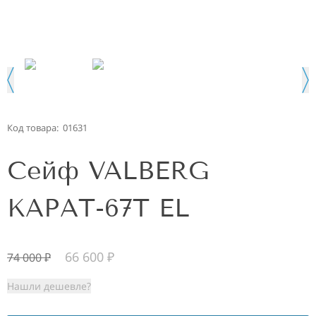
Код товара:
01631
Сейф VALBERG
КАРАТ-67T EL
66 600
₽
74 000
₽
Нашли дешевле?