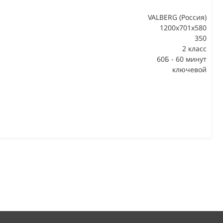
VALBERG (Россия)
1200x701x580
350
В
2 класс
60Б - 60 минут
ключевой