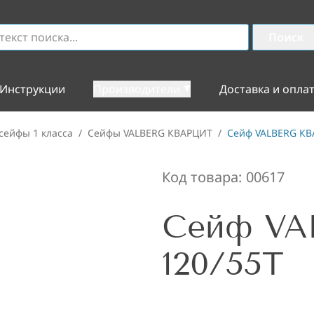
Поиск
Инструкции
Производители
Доставка и опла
сейфы 1 класса
/
Сейфы VALBERG КВАРЦИТ
/
Сейф VALBERG КВ
Код товара:
00617
Сейф VA
120/55T