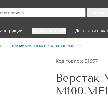
Поиск
Инструкции
Производители
Доставка и опла
TER
/
Верстак MASTER (№102) M100.MF1/MF1.000
Код товара:
21957
Верстак 
M100.MF1