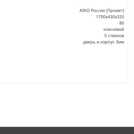
AIKO Россия (Промет)
1700x430x320
80
В
ключевой
5 стволов
дверь и корпус 3мм