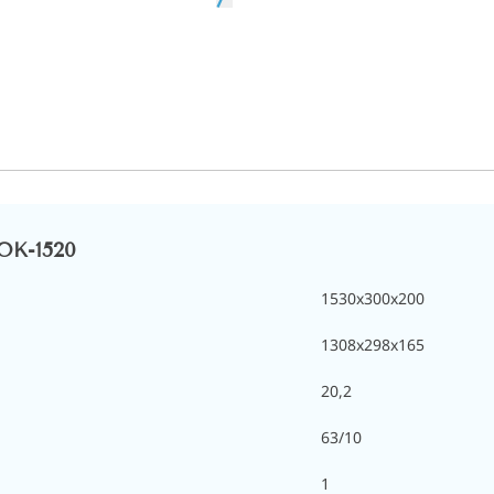
ОК-1520
1530x300x200
1308х298x165
20,2
63/10
1