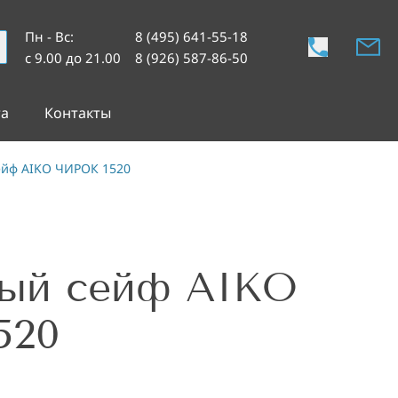
Пн - Вс
:
8 (495) 641-55-18
с 9.00 до 21.00
8 (926) 587-86-50
та
Контакты
йф AIKO ЧИРОК 1520
ый сейф AIKO
520