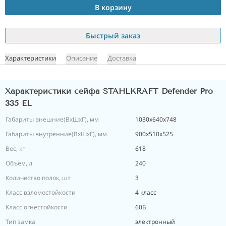
В корзину
Быстрый заказ
Характеристики
Описание
Доставка
Характеристики сейфа STAHLKRAFT Defender Pro
335 EL
Габариты внешние(ВхШхГ), мм
1030х640х748
Габариты внутренние(ВхШхГ), мм
900х510х525
Вес, кг
618
Объём, л
240
Количество полок, шт
3
Класс взломостойкости
4 класс
Класс огнестойкости
60Б
Тип замка
электронный