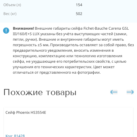
Объем (л)
154
Вес (кг)
502
Внимание!
Внешние габариты сейфа Fichet-Bauche Carena GSL
III/160/E+S LUX указаны без учёта выступающих частей (замки,
петли, ручки). Внешние и внутренние габариты могут иметь
погрешность ±5 мм
.
Производитель оставляет за собой право, без
предварительного уведомления, вносить изменения в
конструкцию, комплектацию или технологию изготовления
сейфа, не ухудшающие его потребительских свойств, с целью
улучшения его технических характеристик. Цвет может
отличаться от представленного на фотографии.
Похожие товары
Сейф Phoenix HS3554E
Код:
81428