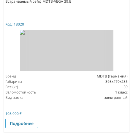
Встраиваемый сейф MDTB-VEGA 39.E
Код:
18020
Бренд
MDTB (Германия)
Габариты
398x470x235
Вес (кг)
39
Взломостойкость
1 класс
Вид замка
электронный
108 000
₽
Подробнее