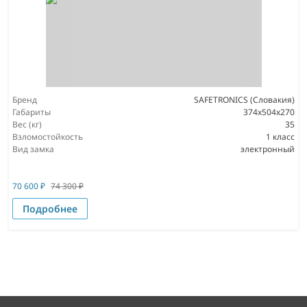
Бренд
SAFETRONICS (Словакия)
Габариты
374х504х270
Вес (кг)
35
Взломостойкость
1 класс
Вид замка
электронный
70 600
₽
74 300
₽
Подробнее