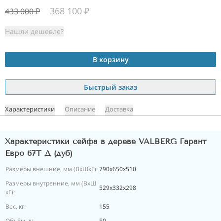
368 100
₽
433 000
₽
Нашли дешевле?
В корзину
Быстрый заказ
Характеристики
Описание
Доставка
Характеристики сейфа в дереве VALBERG Гарант
Евро 67Т Д (дуб)
Размеры внешние, мм (ВхШхГ):
790x650x510
Размеры внутренние, мм (ВхШ
529x332x298
хГ):
Вес, кг:
155
Объём, л:
50