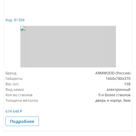
Код:
81394
Бренд
ARMWOOD (Россия)
Габариты
1660х780х370
Вес (кг)
158
Вид замка
электронный
Кол-во стволов
9 и более стволов
Толщина металла
дверь и корпус 3мм
674 648
₽
Подробнее