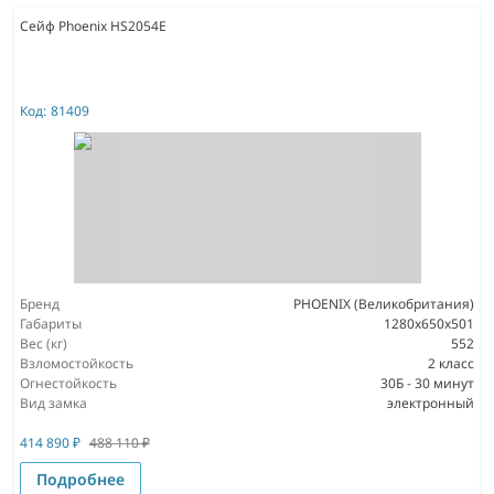
Сейф Phoenix HS2054E
Код:
81409
Бренд
PHOENIX (Великобритания)
Габариты
1280х650х501
Вес (кг)
552
Взломостойкость
2 класс
Огнестойкость
30Б - 30 минут
Вид замка
электронный
414 890
₽
488 110
₽
Подробнее