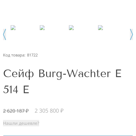
Код товара:
81722
Сейф Burg-Wachter E
514 E
2 305 800
₽
2 620 187
₽
Нашли дешевле?