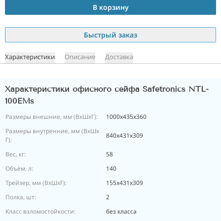
В корзину
Быстрый заказ
Характеристики
Описание
Доставка
Характеристики офисного сейфа Safetronics NTL-
100EMs
Размеры внешние, мм (ВхШхГ):
1000х435х360
Размеры внутренние, мм (ВхШх
840х431х309
Г):
Вес, кг:
58
Объём, л:
140
Трейзер, мм (ВхШхГ):
155х431х309
Полка, шт:
2
Класс взломостойкости:
без класса