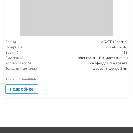
Бренд
AGATE (Россия)
Габариты
232х405х340
Вес (кг)
13
Вид замка
электронный + мастер ключ
Кол-во стволов
сейфы для пистолета
Толщина металла
дверь и корпус 3мм
13 026
₽
13 711
₽
Подробнее