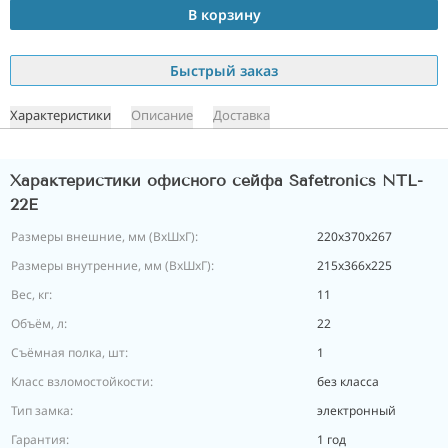
В корзину
Быстрый заказ
Характеристики
Описание
Доставка
Характеристики офисного сейфа Safetronics NTL-
22E
Размеры внешние, мм (ВхШхГ):
220х370х267
Размеры внутренние, мм (ВхШхГ):
215х366х225
Вес, кг:
11
Объём, л:
22
Съёмная полка, шт:
1
Класс взломостойкости:
без класса
Тип замка:
электронный
Гарантия:
1 год