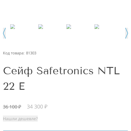
Код товара:
81303
Сейф Safetronics NTL
22 E
34 300
₽
36 100
₽
Нашли дешевле?