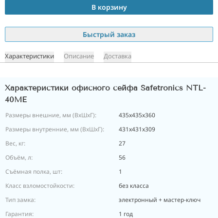
В корзину
Быстрый заказ
Характеристики
Описание
Доставка
Характеристики офисного сейфа Safetronics NTL-
40ME
Размеры внешние, мм (ВхШхГ):
435х435х360
Размеры внутренние, мм (ВхШхГ):
431х431х309
Вес, кг:
27
Объём, л:
56
Съёмная полка, шт:
1
Класс взломостойкости:
без класса
Тип замка:
электронный + мастер-ключ
Гарантия:
1 год