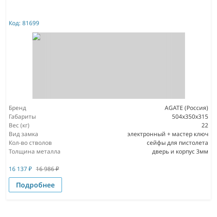
Код:
81699
Бренд
AGATE (Россия)
Габариты
504х350х315
Вес (кг)
22
Вид замка
электронный + мастер ключ
Кол-во стволов
сейфы для пистолета
Толщина металла
дверь и корпус 3мм
16 137
₽
16 986
₽
Подробнее