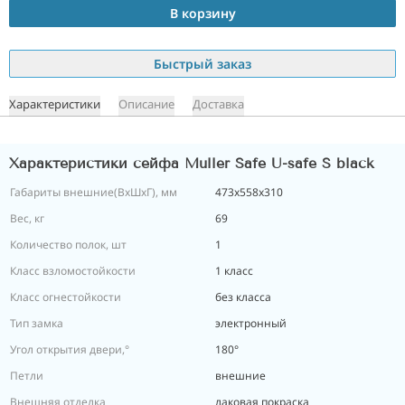
В корзину
Быстрый заказ
Характеристики
Описание
Доставка
Характеристики сейфа Muller Safe U-safe S black
Габариты внешние(ВхШхГ), мм
473х558х310
Вес, кг
69
Количество полок, шт
1
Класс взломостойкости
1 класс
Класс огнестойкости
без класса
Тип замка
электронный
Угол открытия двери,°
180°
Петли
внешние
Внешняя отделка
лаковая покраска