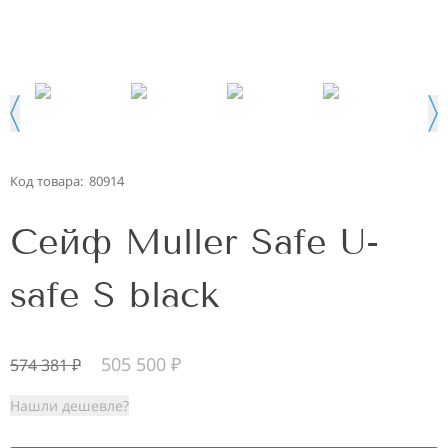
Код товара:
80914
Сейф Muller Safe U-
safe S black
505 500
₽
574 381
₽
Нашли дешевле?