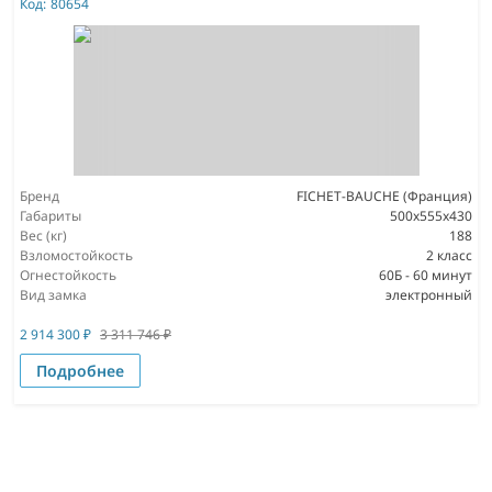
Код:
80654
Бренд
FICHET-BAUCHE (Франция)
Габариты
500x555x430
Вес (кг)
188
Взломостойкость
2 класс
Огнестойкость
60Б - 60 минут
Вид замка
электронный
2 914 300
₽
3 311 746
₽
Подробнее