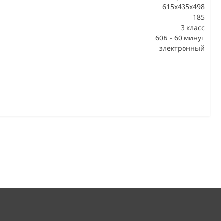
615x435x498
185
В
3 класс
60Б - 60 минут
электронный