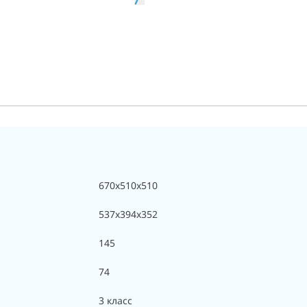
670x510x510
537x394x352
145
74
3 класс