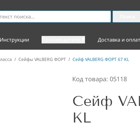
Поиск
Инструкции
Производители
Доставка и опла
ласса
/
Сейфы VALBERG ФОРТ
/
Сейф VALBERG ФОРТ 67 KL
Код товара:
05118
Сейф VA
KL