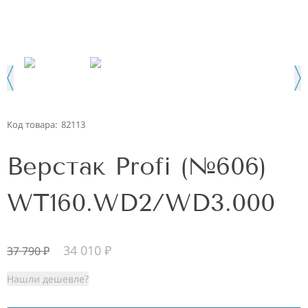
Код товара:
82113
Верстак Profi (№606)
WT160.WD2/WD3.000
34 010
₽
37 790
₽
Нашли дешевле?