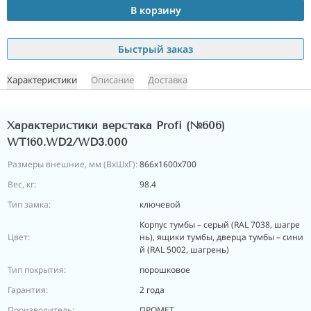
В корзину
Быстрый заказ
Характеристики
Описание
Доставка
Характеристики верстака Profi (№606)
WT160.WD2/WD3.000
Размеры внешние, мм (ВхШхГ):
866x1600x700
Вес, кг:
98.4
Тип замка:
ключевой
Корпус тумбы – серый (RAL 7038, шагре
Цвет:
нь), ящики тумбы, дверца тумбы – сини
й (RAL 5002, шагрень)
Тип покрытия:
порошковое
Гарантия:
2 года
Производитель:
ПРОМЕТ