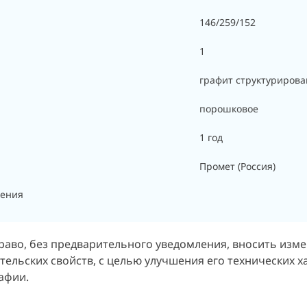
146/259/152
1
графит структуриров
порошковое
1 год
Промет (Россия)
еления
раво, без предварительного уведомления, вносить изм
ельских свойств, с целью улучшения его технических х
афии.