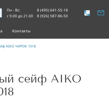
Пн - Вс
:
8 (495) 641-55-18
с 9.00 до 21.00
8 (926) 587-86-50
та
Контакты
йф AIKO ЧИРОК 1018
ый сейф AIKO
018