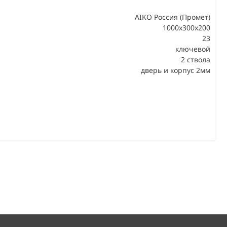
AIKO Россия (Промет)
1000x300x200
23
В
ключевой
2 ствола
дверь и корпус 2мм