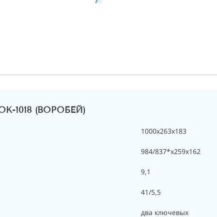
ОК-1018 (ВОРОБЕЙ)
1000x263x183
984/837*x259x162
9,1
41/5,5
два ключевых