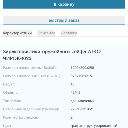
В корзину
Быстрый заказ
Характеристики
Описание
Доставка
Характеристики оружейного сейфа AIKO
ЧИРОК-1025
Размеры внешние, мм (ВхШхГ):
1000x200x250
Размеры внутренние, мм (ВхШхГ):
978х198x215
Вес, кг:
13
Объём, л:
42/4,5
Тип замка:
два ключевых
Патронное отделение (трейзер):
220/198/105*
Количество стволов:
2
Цвет:
графит структурированный