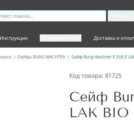
Поиск
Инструкции
Производители
Доставка и опла
ласса
/
Сейфы BURG-WACHTER
/
Сейф Burg-Wachter E 516 E LA
Код товара:
81725
Сейф Bur
LAK BIO