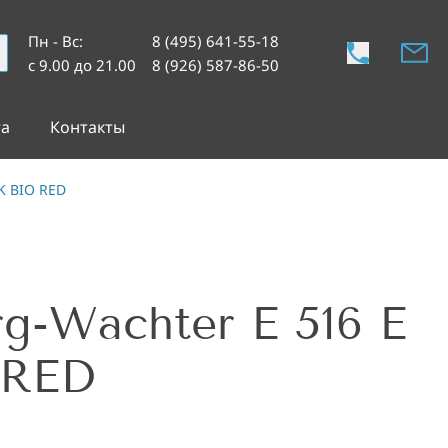
Пн - Вс
:
8 (495) 641-55-18
с 9.00 до 21.00
8 (926) 587-86-50
та
Контакты
K BIO RED
g-Wachter E 516 E
 RED