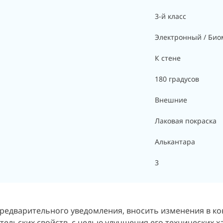
3-й класс
Электронный / Био
К стене
180 градусов
Внешние
Лаковая покраска
Алькантара
3
 предварительного уведомления, вносить изменения в к
ельских свойств, с целью улучшения его технических х