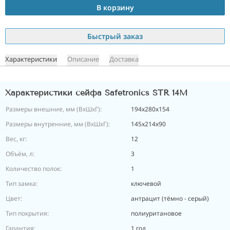
В корзину
Быстрый заказ
Характеристики
Описание
Доставка
Характеристики сейфа Safetronics STR 14M
Размеры внешние, мм (ВхШхГ):
194х280х154
Размеры внутренние, мм (ВхШхГ):
145х214х90
Вес, кг:
12
Объём, л:
3
Количество полок:
1
Тип замка:
ключевой
Цвет:
антрацит (тёмно - серый)
Тип покрытия:
полиуритановое
Гарантия:
1 год