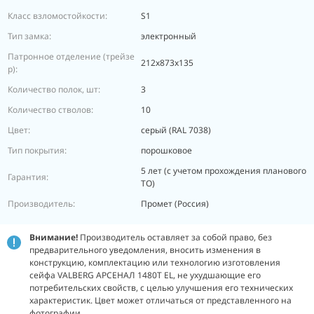
Класс взломостойкости:
S1
Тип замка:
электронный
Патронное отделение (трейзе
212х873х135
р):
Количество полок, шт:
3
Количество стволов:
10
Цвет:
серый (RAL 7038)
Тип покрытия:
порошковое
5 лет (с учетом прохождения планового
Гарантия:
ТО)
Производитель:
Промет (Россия)
Внимание!
Производитель оставляет за собой право, без
предварительного уведомления, вносить изменения в
конструкцию, комплектацию или технологию изготовления
сейфа VALBERG АРСЕНАЛ 1480Т EL, не ухудшающие его
потребительских свойств, с целью улучшения его технических
характеристик. Цвет может отличаться от представленного на
фотографии.